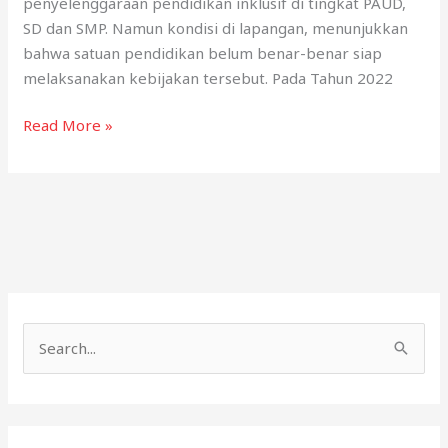
penyelenggaraan pendidikan inklusif di tingkat PAUD,
SD dan SMP. Namun kondisi di lapangan, menunjukkan
bahwa satuan pendidikan belum benar-benar siap
melaksanakan kebijakan tersebut. Pada Tahun 2022
Komitmen
Read More »
Dinas
Pendidikan
dan
Kebudayaan
Kota
Kendari
dalam
menyelenggarakan
S
Pendidikan
e
Inklusif
a
r