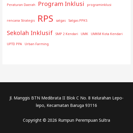
Program Inklusi
Peraturan Daerah
programinklusi
RPS
rencana Strategis
satgas
Satgas PPKS
Sekolah Inklusif
SMP 2 Kendari
UMK
UMKM Kota Kendari
UPTD PPA
Urban Farming
Jl. Manggis BTN Medibrata II Blok C No. 8 Kelurahan Lepo-
lepo, Kecamatan Baruga 93116
Copyright © 2026 Rumpun Perempuan Sultra