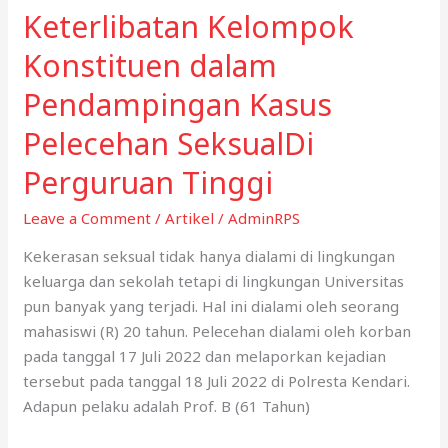
TERHADAP
Keterlibatan Kelompok
PEREMPUAN
Konstituen dalam
DAN
ANAK
Pendampingan Kasus
DI
Pelecehan SeksualDi
KENDARI
DILATIH
Perguruan Tinggi
PENGELOLAAN
DATA
Leave a Comment
/
Artikel
/
AdminRPS
TERINTEGRASI
Kekerasan seksual tidak hanya dialami di lingkungan
SIMPONI
keluarga dan sekolah tetapi di lingkungan Universitas
pun banyak yang terjadi. Hal ini dialami oleh seorang
mahasiswi (R) 20 tahun. Pelecehan dialami oleh korban
pada tanggal 17 Juli 2022 dan melaporkan kejadian
tersebut pada tanggal 18 Juli 2022 di Polresta Kendari.
Adapun pelaku adalah Prof. B (61 Tahun)