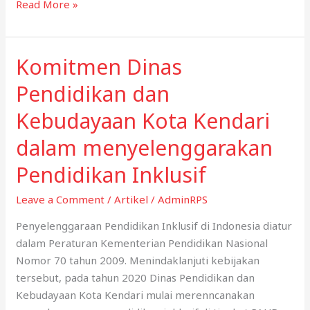
Keterlibatan
Read More »
Kelompok
Konstituen
dalam
Komitmen Dinas
Pendampingan
Pendidikan dan
Kasus
Pelecehan
Kebudayaan Kota Kendari
SeksualDi
dalam menyelenggarakan
Perguruan
Tinggi
Pendidikan Inklusif
Leave a Comment
/
Artikel
/
AdminRPS
Penyelenggaraan Pendidikan Inklusif di Indonesia diatur
dalam Peraturan Kementerian Pendidikan Nasional
Nomor 70 tahun 2009. Menindaklanjuti kebijakan
tersebut, pada tahun 2020 Dinas Pendidikan dan
Kebudayaan Kota Kendari mulai merenncanakan