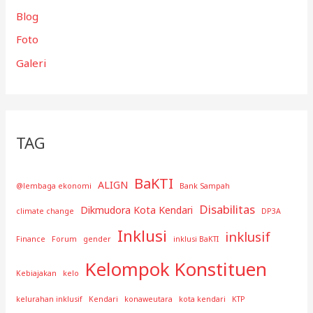
Blog
Foto
Galeri
TAG
BaKTI
ALIGN
@lembaga ekonomi
Bank Sampah
Disabilitas
Dikmudora Kota Kendari
climate change
DP3A
Inklusi
inklusif
Finance
Forum
gender
inklusi BaKTI
Kelompok Konstituen
Kebiajakan
kelo
kelurahan inklusif
Kendari
konaweutara
kota kendari
KTP