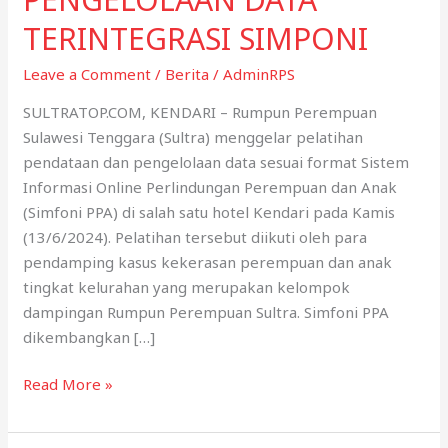
TERINTEGRASI SIMPONI
Leave a Comment
/
Berita
/
AdminRPS
SULTRATOP.COM, KENDARI – Rumpun Perempuan
Sulawesi Tenggara (Sultra) menggelar pelatihan
pendataan dan pengelolaan data sesuai format Sistem
Informasi Online Perlindungan Perempuan dan Anak
(Simfoni PPA) di salah satu hotel Kendari pada Kamis
(13/6/2024). Pelatihan tersebut diikuti oleh para
pendamping kasus kekerasan perempuan dan anak
tingkat kelurahan yang merupakan kelompok
dampingan Rumpun Perempuan Sultra. Simfoni PPA
dikembangkan […]
PENDAMPING
Read More »
KASUS
KEKERASAN