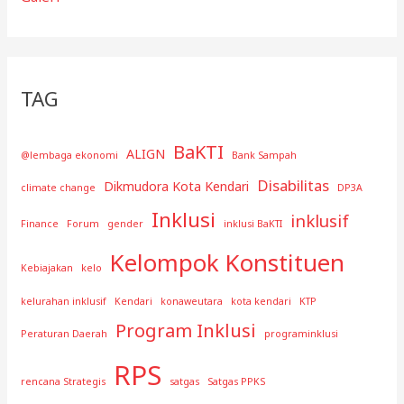
TAG
BaKTI
ALIGN
@lembaga ekonomi
Bank Sampah
Disabilitas
Dikmudora Kota Kendari
climate change
DP3A
Inklusi
inklusif
Finance
Forum
gender
inklusi BaKTI
Kelompok Konstituen
Kebiajakan
kelo
kelurahan inklusif
Kendari
konaweutara
kota kendari
KTP
Program Inklusi
Peraturan Daerah
programinklusi
RPS
rencana Strategis
satgas
Satgas PPKS