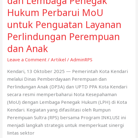
dan Lembaga Penegak
Kelompok
Hukum Perbarui MoU
Konstituen
untuk Penguatan Layanan
dan
Pemerintah
Perlindungan Perempuan
Kelurahan
Hadapi
dan Anak
Perubahan
Leave a Comment
/
Artikel
/
AdminRPS
Iklim
Kendari, 13 Oktober 2025 — Pemerintah Kota Kendari
melalui Dinas Pemberdayaan Perempuan dan
Perlindungan Anak (DP3A) dan UPTD PPA Kota Kendari
secara resmi memperbaharui Nota Kesepahaman
(MoU) dengan Lembaga Penegak Hukum (LPH) di Kota
Kendari. Kegiatan yang difasilitasi oleh Rumpun
Perempuan Sultra (RPS) bersama Program INKLUSI ini
menjadi langkah strategis untuk memperkuat sinergi
lintas sektor