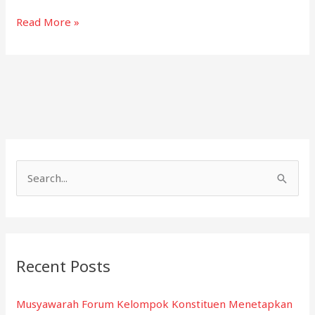
Pemerintah
Read More »
Kota
Kendari
dan
Lembaga
Penegak
Hukum
Perbarui
MoU
S
untuk
e
Penguatan
a
Layanan
Perlindungan
r
Perempuan
c
Recent Posts
dan
h
Anak
f
Musyawarah Forum Kelompok Konstituen Menetapkan