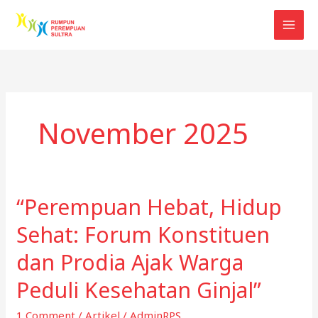
Skip
to
content
November 2025
“Perempuan Hebat, Hidup
Sehat: Forum Konstituen
dan Prodia Ajak Warga
Peduli Kesehatan Ginjal”
1 Comment
/
Artikel
/
AdminRPS