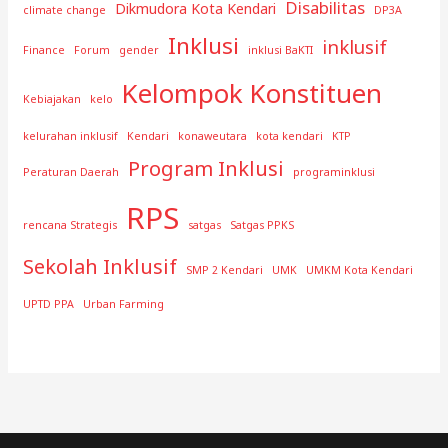
Disabilitas
Dikmudora Kota Kendari
climate change
DP3A
Inklusi
inklusif
Finance
Forum
gender
inklusi BaKTI
Kelompok Konstituen
Kebiajakan
kelo
kelurahan inklusif
Kendari
konaweutara
kota kendari
KTP
Program Inklusi
Peraturan Daerah
programinklusi
RPS
rencana Strategis
satgas
Satgas PPKS
Sekolah Inklusif
SMP 2 Kendari
UMK
UMKM Kota Kendari
UPTD PPA
Urban Farming