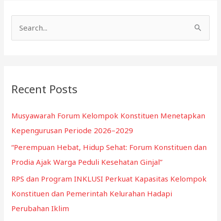
Prodia
Ajak
S
Warga
e
Peduli
a
Kesehatan
Ginjal”
r
c
Recent Posts
h
f
Musyawarah Forum Kelompok Konstituen Menetapkan
o
Kepengurusan Periode 2026–2029
r
“Perempuan Hebat, Hidup Sehat: Forum Konstituen dan
:
Prodia Ajak Warga Peduli Kesehatan Ginjal”
RPS dan Program INKLUSI Perkuat Kapasitas Kelompok
Konstituen dan Pemerintah Kelurahan Hadapi
Perubahan Iklim