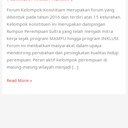
Forum Kelompok Konstituen merupakan forum yang
dibentuk pada tahun 2016 dan terdiri atas 15 kelurahan.
Kelompok konstituen ini merupakan dampingan
Rumpun Perempuan Sultra yang telah menjadi mitra
kerja sejak program MAMPU hingga program INKLUSI.
Forum ini melibatkan masyarakat dalam upaya
mendorong perubahan dan peningkatan kualitas hidup
perempuan. Peran aktif kelompok perempuan di
masing-masing wilayah menjadi […]
“Perempuan
Read More »
Hebat,
Hidup
Sehat:
Forum
Konstituen
dan