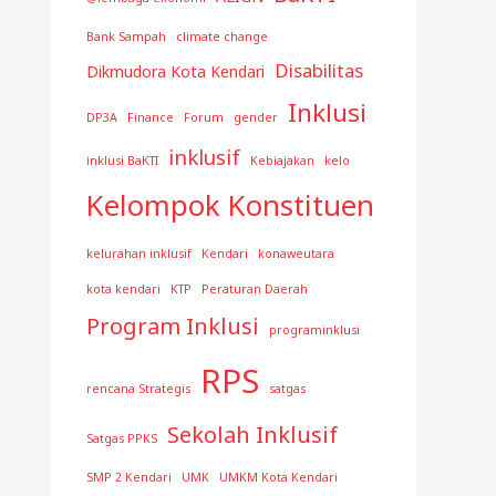
Bank Sampah
climate change
Disabilitas
Dikmudora Kota Kendari
Inklusi
DP3A
Finance
Forum
gender
inklusif
inklusi BaKTI
Kebiajakan
kelo
Kelompok Konstituen
kelurahan inklusif
Kendari
konaweutara
kota kendari
KTP
Peraturan Daerah
Program Inklusi
programinklusi
RPS
rencana Strategis
satgas
Sekolah Inklusif
Satgas PPKS
SMP 2 Kendari
UMK
UMKM Kota Kendari