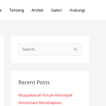
a
Tentang
Artikel
Galeri
Hubungi
S
e
a
r
c
Recent Posts
h
f
Musyawarah Forum Kelompok
o
Konstituen Menetapkan