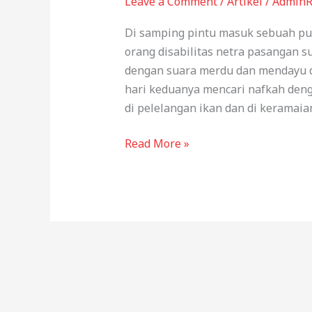
Leave a Comment
/
Artikel
/
Admin
Di samping pintu masuk sebuah pus
orang disabilitas netra pasangan s
dengan suara merdu dan mendayu di
hari keduanya mencari nafkah deng
di pelelangan ikan dan di keramaian
Membuka
Read More »
“Ruang
Publik”
bagi
Penyandang
Disabilitas