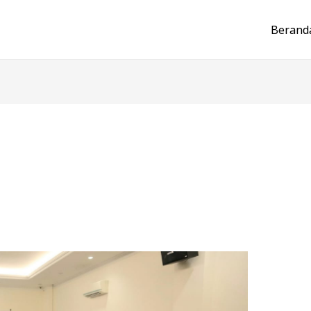
Berand
h