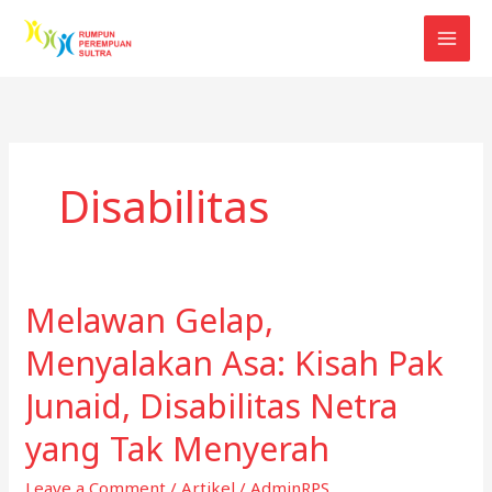
Skip
to
content
Disabilitas
Melawan Gelap,
Menyalakan Asa: Kisah Pak
Junaid, Disabilitas Netra
yang Tak Menyerah
Leave a Comment
/
Artikel
/
AdminRPS