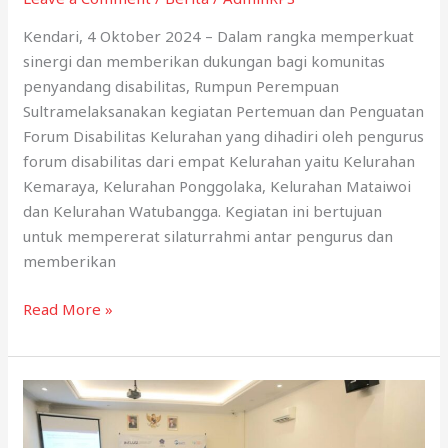
Disabilitas
Netra
Kendari, 4 Oktober 2024 – Dalam rangka memperkuat
yang
sinergi dan memberikan dukungan bagi komunitas
Tak
penyandang disabilitas, Rumpun Perempuan
Menyerah
Sultramelaksanakan kegiatan Pertemuan dan Penguatan
Forum Disabilitas Kelurahan yang dihadiri oleh pengurus
forum disabilitas dari empat Kelurahan yaitu Kelurahan
Kemaraya, Kelurahan Ponggolaka, Kelurahan Mataiwoi
dan Kelurahan Watubangga. Kegiatan ini bertujuan
untuk mempererat silaturrahmi antar pengurus dan
memberikan
pertemuan
Read More »
dan
penguatan
forum
disabilitas
kelurahan