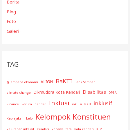
Berita
Blog
Foto
Galeri
TAG
BaKTI
ALIGN
@lembaga ekonomi
Bank Sampah
Disabilitas
Dikmudora Kota Kendari
climate change
DP3A
Inklusi
inklusif
Finance
Forum
gender
inklusi BaKTI
Kelompok Konstituen
Kebiajakan
kelo
kelurahan inklusif
Kendari
konaweutara
kota kendari
KTP