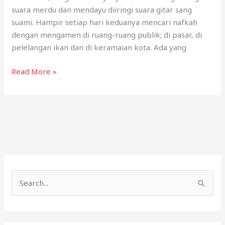
suara merdu dan mendayu diiringi suara gitar sang
suami. Hampir setiap hari keduanya mencari nafkah
dengan mengamen di ruang-ruang publik; di pasar, di
pelelangan ikan dan di keramaian kota. Ada yang
Membuka
Read More »
“Ruang
Publik”
bagi
Penyandang
Disabilitas
S
e
a
r