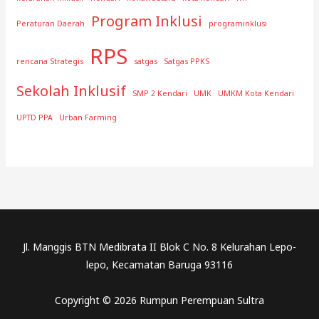
Program Inklusi
Peraturan Daerah
programinklusi
RPS
rencana Strategis
satgas
Satgas PPKS
Sekolah Inklusif
SMP 2 Kendari
UMK
UMKM Kota Kendari
UPTD PPA
Urban Farming
Jl. Manggis BTN Medibrata II Blok C No. 8 Kelurahan Lepo-
lepo, Kecamatan Baruga 93116
Copyright © 2026 Rumpun Perempuan Sultra