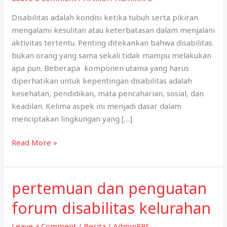
Disabilitas adalah kondisi ketika tubuh serta pikiran
mengalami kesulitan atau keterbatasan dalam menjalani
aktivitas tertentu. Penting ditekankan bahwa disabilitas
bukan orang yang sama sekali tidak mampu melakukan
apa pun. Beberapa komponen utama yang harus
diperhatikan untuk kepentingan disabilitas adalah
kesehatan, pendidikan, mata pencaharian, sosial, dan
keadilan. Kelima aspek ini menjadi dasar dalam
menciptakan lingkungan yang […]
Melawan
Read More »
Gelap,
Menyalakan
Asa:
pertemuan dan penguatan
Kisah
forum disabilitas kelurahan
Pak
Junaid,
Leave a Comment
/
Berita
/
AdminRPS