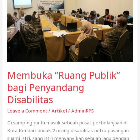
Membuka “Ruang Publik”
bagi Penyandang
Disabilitas
Leave a Comment
/
Artikel
/
AdminRPS
Di samping pintu masuk sebuah pusat perbelanjaan di
Kota Kendari duduk 2 orang disabilitas netra pasangan
suami istri, sang istri menyanyikan sebuah lagu dengan